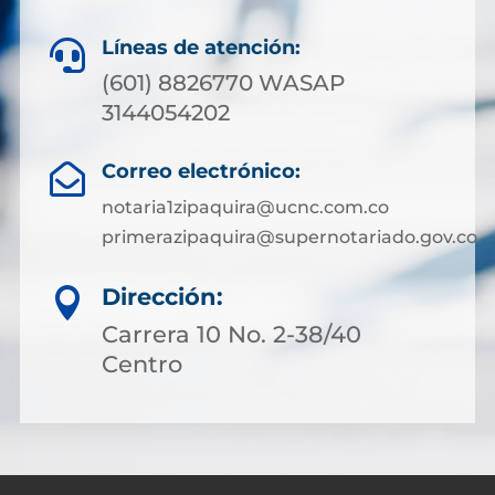
Líneas de atención:

(601) 8826770 WASAP
3144054202
Correo electrónico:

notaria1zipaquira@ucnc.com.co
primerazipaquira@supernotariado.gov.co
Dirección:

Carrera 10 No. 2-38/40
Centro