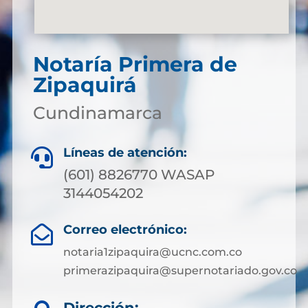
Notaría Primera de
Zipaquirá
Cundinamarca
Líneas de atención:

(601) 8826770 WASAP
3144054202
Correo electrónico:

notaria1zipaquira@ucnc.com.co
primerazipaquira@supernotariado.gov.co
Dirección: