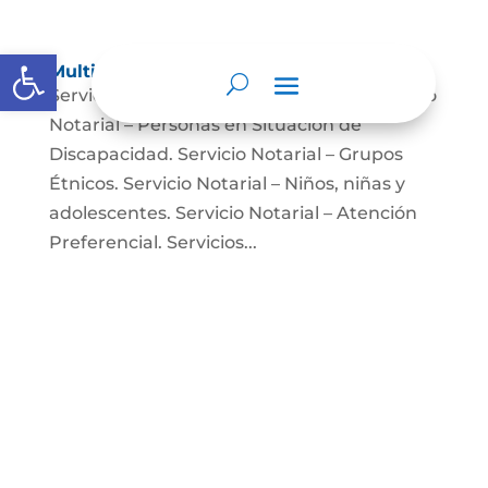
Abrir barra de herramientas
Multimedia
Servicio Notarial – Fuerzas Militares. Servicio
Notarial – Personas en Situación de
Discapacidad. Servicio Notarial – Grupos
Étnicos. Servicio Notarial – Niños, niñas y
adolescentes. Servicio Notarial – Atención
Preferencial. Servicios...