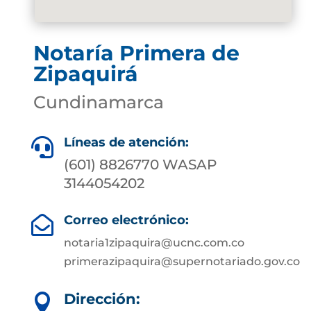
Notaría Primera de
Zipaquirá
Cundinamarca
Líneas de atención:

(601) 8826770 WASAP
3144054202
Correo electrónico:

notaria1zipaquira@ucnc.com.co
primerazipaquira@supernotariado.gov.co
Dirección:
