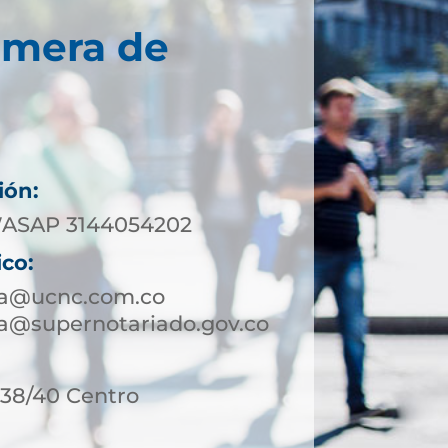
imera de
ión:
WASAP 3144054202
ico:
ira@ucnc.com.co
ra@supernotariado.gov.co
-38/40 Centro