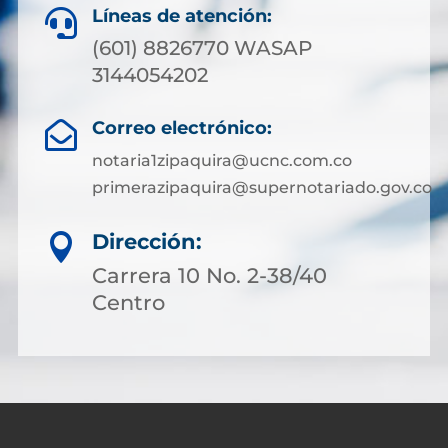
Líneas de atención:

(601) 8826770 WASAP
3144054202
Correo electrónico:

notaria1zipaquira@ucnc.com.co
primerazipaquira@supernotariado.gov.co
Dirección:

Carrera 10 No. 2-38/40
Centro